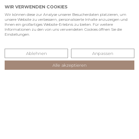
WIR VERWENDEN COOKIES
Wir können diese zur Analyse unserer Besucherdaten platzieren, um
unsere Website zu verbessern, personalisierte Inhalte anzuzeigen und
Ihnen ein großartiges Website-Erlebnis zu bieten. Für weitere
Informationen zu den von uns verwendeten Cookies öffnen Sie die
Einstellungen.
Ablehnen
Anpassen
Alle akzeptieren
IHR DIREKTER KONTAKT
INFO@ASAL-ARCHITEKTEN.DE
07442 836850 - 0