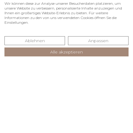
Wir können diese zur Analyse unserer Besucherdaten platzieren, um
IHR DIREKTER KONTAKT
unsere Website zu verbessern, personalisierte Inhalte anzuzeigen und
Ihnen ein großartiges Website-Erlebnis zu bieten. Für weitere
Informationen zu den von uns verwendeten Cookies öffnen Sie die
Einstellungen.
INFO@ASAL-ARCHITEKTEN.DE
07442 836850 - 0
Ablehnen
Anpassen
Alle akzeptieren
Ruhesteinstraße 16
Impressum
72270 Baiersbronn
Datenschutz